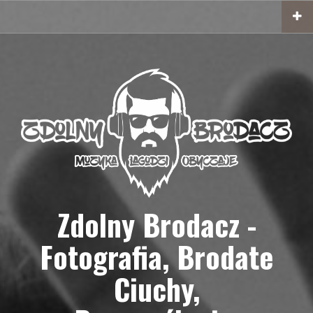
Przejdź
do
treści
Zdolny Brodacz -
Fotografia, Brodate
Ciuchy,