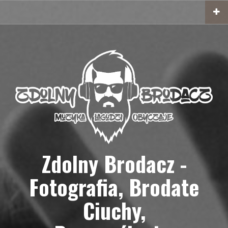
Przejdź
do
treści
Zdolny Brodacz -
Fotografia, Brodate
Ciuchy,