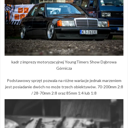
kadr z imprezy motoryzacyjnej YoungTimers Show Dąbrowa
Górnicza
Podstawowy sprzęt pozwala na różne wariacje jednak marzeniem
jest posiadanie dwóch no może trzech obiektywów. 70-200mm 2:8
/ 28-70mm 2:8 oraz 85mm 1:4 lub 1:8