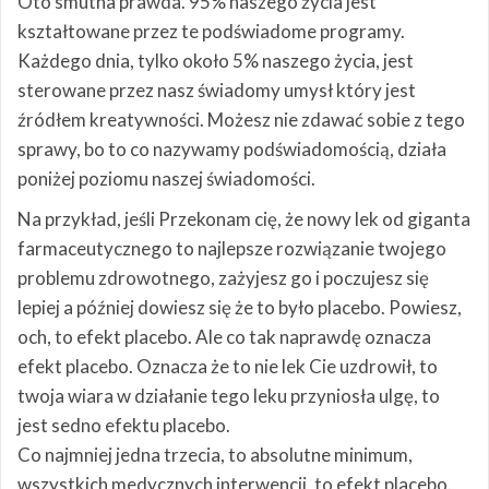
Oto smutna prawda. 95% naszego życia jest
kształtowane przez te podświadome programy.
Każdego dnia, tylko około 5% naszego życia, jest
sterowane przez nasz świadomy umysł który jest
źródłem kreatywności. Możesz nie zdawać sobie z tego
sprawy, bo to co nazywamy podświadomością, działa
poniżej poziomu naszej świadomości.
Na przykład, jeśli Przekonam cię, że nowy lek od giganta
farmaceutycznego to najlepsze rozwiązanie twojego
problemu zdrowotnego, zażyjesz go i poczujesz się
lepiej a później dowiesz się że to było placebo. Powiesz,
och, to efekt placebo. Ale co tak naprawdę oznacza
efekt placebo. Oznacza że to nie lek Cie uzdrowił, to
twoja wiara w działanie tego leku przyniosła ulgę, to
jest sedno efektu placebo.
Co najmniej jedna trzecia, to absolutne minimum,
wszystkich medycznych interwencji, to efekt placebo.