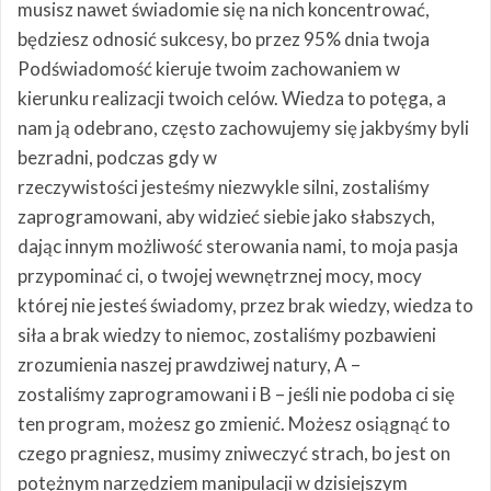
musisz nawet świadomie się na nich koncentrować,
będziesz odnosić sukcesy, bo przez 95% dnia twoja
Podświadomość kieruje twoim zachowaniem w
kierunku realizacji twoich celów. Wiedza to potęga, a
nam ją odebrano, często zachowujemy się jakbyśmy byli
bezradni, podczas gdy w
rzeczywistości jesteśmy niezwykle silni, zostaliśmy
zaprogramowani, aby widzieć siebie jako słabszych,
dając innym możliwość sterowania nami, to moja pasja
przypominać ci, o twojej wewnętrznej mocy, mocy
której nie jesteś świadomy, przez brak wiedzy, wiedza to
siła a brak wiedzy to niemoc, zostaliśmy pozbawieni
zrozumienia naszej prawdziwej natury, A –
zostaliśmy zaprogramowani i B – jeśli nie podoba ci się
ten program, możesz go zmienić. Możesz osiągnąć to
czego pragniesz, musimy zniweczyć strach, bo jest on
potężnym narzędziem manipulacji w dzisiejszym