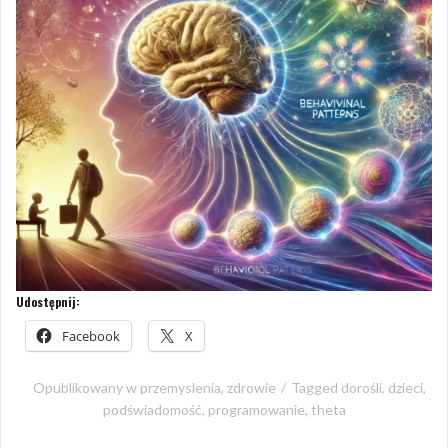
Udostępnij:
Facebook
X
Opublikowany w
przemyslenia
,
zdrowie
Tagged
dorośli
,
dzieci
,
podświadomość
,
programowanie
,
theta