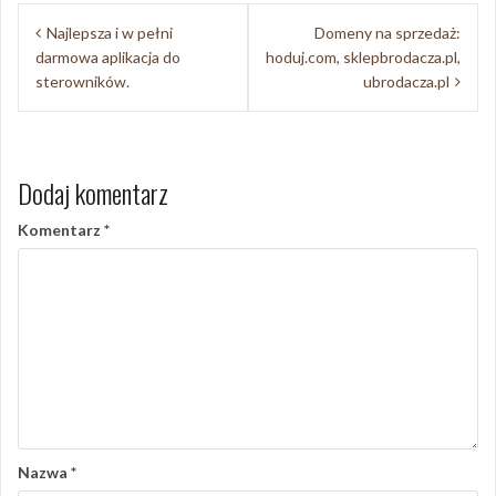
Nawigacja
Najlepsza i w pełni
Domeny na sprzedaż:
wpisu
darmowa aplikacja do
hoduj.com, sklepbrodacza.pl,
sterowników.
ubrodacza.pl
Dodaj komentarz
Komentarz
*
Nazwa
*