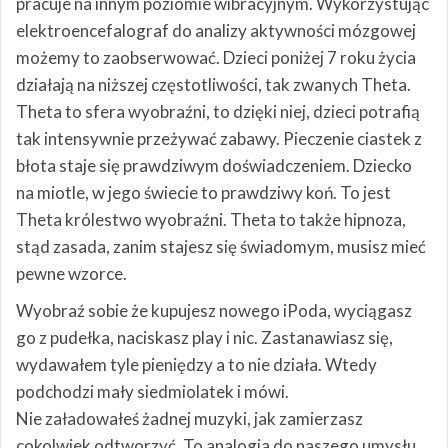
pracuje na innym poziomie wibracyjnym. Wykorzystując
elektroencefalograf do analizy aktywności mózgowej
możemy to zaobserwować. Dzieci poniżej 7 roku życia
działają na niższej częstotliwości, tak zwanych Theta.
Theta to sfera wyobraźni, to dzięki niej, dzieci potrafią
tak intensywnie przeżywać zabawy. Pieczenie ciastek z
błota staje się prawdziwym doświadczeniem. Dziecko
na miotle, w jego świecie to prawdziwy koń. To jest
Theta królestwo wyobraźni. Theta to także hipnoza,
stąd zasada, zanim stajesz się świadomym, musisz mieć
pewne wzorce.
Wyobraź sobie że kupujesz nowego iPoda, wyciągasz
go z pudełka, naciskasz play i nic. Zastanawiasz się,
wydawałem tyle pieniędzy a to nie działa. Wtedy
podchodzi mały siedmiolatek i mówi.
Nie załadowałeś żadnej muzyki, jak zamierzasz
cokolwiek odtworzyć. To analogia do naszego umysłu,