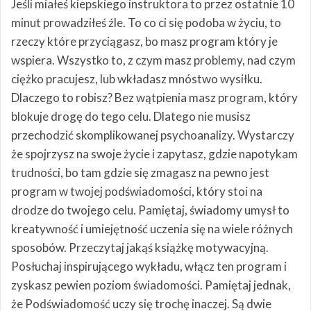
Jeśli miałeś kiepskiego instruktora to przez ostatnie 10
minut prowadziłeś źle. To co ci się podoba w życiu, to
rzeczy które przyciągasz, bo masz program który je
wspiera. Wszystko to, z czym masz problemy, nad czym
ciężko pracujesz, lub wkładasz mnóstwo wysiłku.
Dlaczego to robisz? Bez wątpienia masz program, który
blokuje drogę do tego celu. Dlatego nie musisz
przechodzić skomplikowanej psychoanalizy. Wystarczy
że spojrzysz na swoje życie i zapytasz, gdzie napotykam
trudności, bo tam gdzie się zmagasz na pewno jest
program w twojej podświadomości, który stoi na
drodze do twojego celu. Pamiętaj, świadomy umysł to
kreatywność i umiejętność uczenia się na wiele różnych
sposobów. Przeczytaj jakąś książkę motywacyjną.
Posłuchaj inspirującego wykładu, włącz ten program i
zyskasz pewien poziom świadomości. Pamiętaj jednak,
że Podświadomość uczy się trochę inaczej. Są dwie