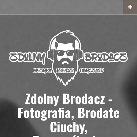
Przejdź
do
treści
Zdolny Brodacz -
Fotografia, Brodate
Ciuchy,