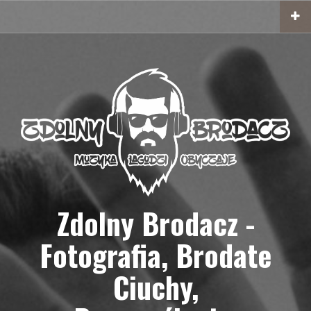
Przejdź
do
treści
Zdolny Brodacz -
Fotografia, Brodate
Ciuchy,