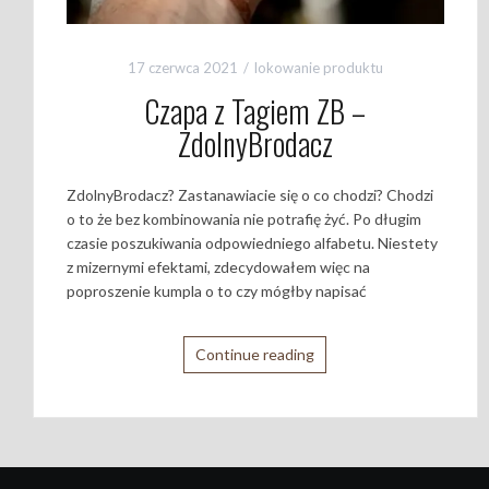
17 czerwca 2021
lokowanie produktu
Czapa z Tagiem ZB –
ZdolnyBrodacz
ZdolnyBrodacz? Zastanawiacie się o co chodzi? Chodzi
o to że bez kombinowania nie potrafię żyć. Po długim
czasie poszukiwania odpowiedniego alfabetu. Niestety
z mizernymi efektami, zdecydowałem więc na
poproszenie kumpla o to czy mógłby napisać
Continue reading