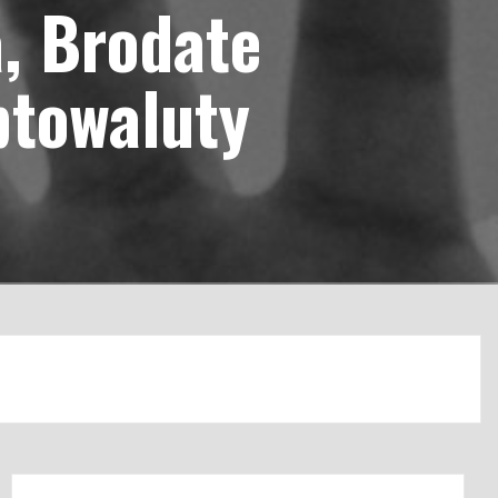
a, Brodate
ptowaluty