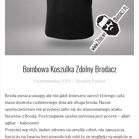
Bombowa Koszulka Zdolny Brodacz
4 października 2019
Brodaty Paskud
Broda zwraca uwagę, ale nie jakiś śmieszny zarost którego cała
masa dookoła codziennego dnia ale długa broda. Nasze
społeczeństwo nie przyzwyczaiło się do zmasowanego ataku
facetów z Brodą. Postrzeganie społeczeństwa jest proste – allah
agbar – kabooom!
Przecież wg nich, żaden zdrowy na umyśle człeń, nie zapuszcza
haszczu na twarzu bez powodu lub robi to ze względu na wejście w