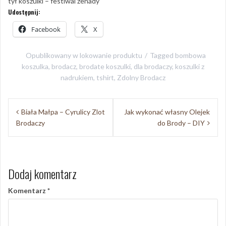
tył koszulki – festiwal żenady
Udostępnij:
Facebook
X
Opublikowany w
lokowanie produktu
Tagged
bombowa
koszulka
,
brodacz
,
brodate koszulki
,
dla brodaczy
,
koszulki z
nadrukiem
,
tshirt
,
Zdolny Brodacz
Nawigacja
Biała Małpa – Cyrulicy Zlot
Jak wykonać własny Olejek
wpisu
Brodaczy
do Brody – DIY
Dodaj komentarz
Komentarz
*