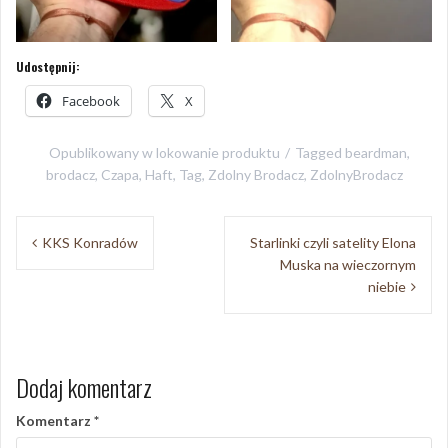
Udostępnij:
Facebook
X
Opublikowany w
lokowanie produktu
Tagged
beardman
,
brodacz
,
Czapa
,
Haft
,
Tag
,
Zdolny Brodacz
,
ZdolnyBrodacz
Nawigacja
KKS Konradów
Starlinki czyli satelity Elona
wpisu
Muska na wieczornym
niebie
Dodaj komentarz
Komentarz
*