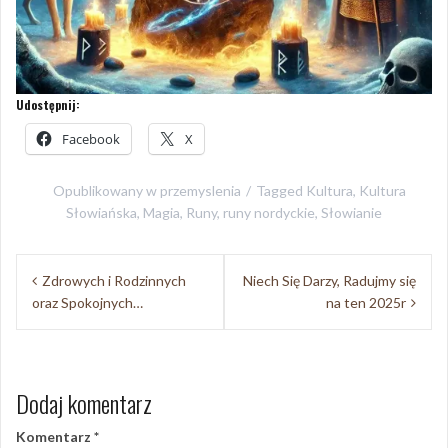
Udostępnij:
Facebook
X
Opublikowany w
przemyslenia
Tagged
Kultura
,
Kultura
Słowiańska
,
Magia
,
Runy
,
runy nordyckie
,
Słowianie
Nawigacja
Zdrowych i Rodzinnych
Niech Się Darzy, Radujmy się
wpisu
oraz Spokojnych…
na ten 2025r
Dodaj komentarz
Komentarz
*