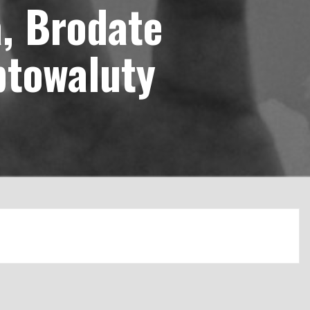
a, Brodate
ptowaluty