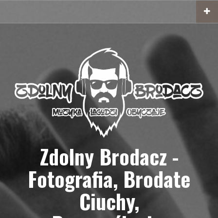
Przejdź
do
treści
Zdolny Brodacz -
Fotografia, Brodate
Ciuchy,