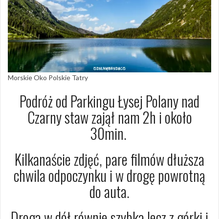
Morskie Oko Polskie Tatry
Podróż od Parkingu Łysej Polany nad
Czarny staw zajął nam 2h i około
30min.
Kilkanaście zdjęć, pare filmów dłuższa
chwila odpoczynku i w drogę powrotną
do auta.
Droga w dół równie szybka lecz z górki i