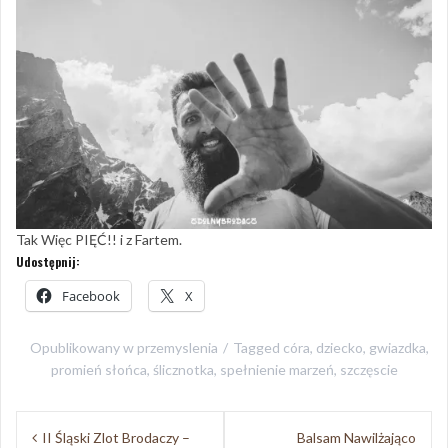
Tak Więc PIĘĆ!! i z Fartem.
Udostępnij:
Facebook
X
Opublikowany w
przemyslenia
Tagged
córa
,
dziecko
,
gwiazdka
,
promień słońca
,
ślicznotka
,
spełnienie marzeń
,
szczęscie
Nawigacja
II Śląski Zlot Brodaczy –
Balsam Nawilżająco