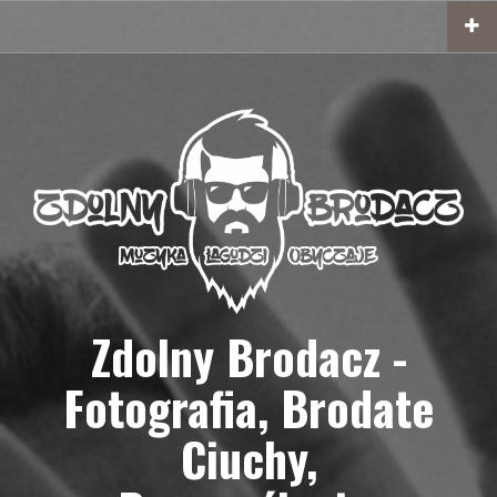
Przejdź
do
treści
Zdolny Brodacz -
Fotografia, Brodate
Ciuchy,