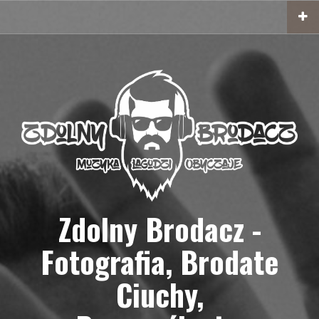
Przejdź
do
treści
Zdolny Brodacz -
Fotografia, Brodate
Ciuchy,