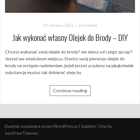
14 czerwca 2021
przydatne
Jak wykonać własny Olejek do Brody – DIY
Chcesz wykonać swój olejek do brody? nie wiesz od czego zacząć?
Jesteś we właściwym miejscu. Stwórz swój pierwszy olejek do
brody na wstępie nadmieniam, jeżeli jesteś uczulony na jakąkolwiek
substancję musisz tak dobierać oleje by
Continue reading
Dumnie wspierane przez WordPressa
|
Szablon:
Oria
by
JustFreeThemes.