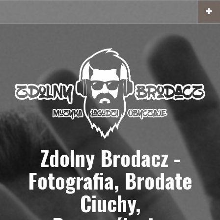
Przejdź
do
treści
Zdolny Brodacz -
Fotografia, Brodate
Ciuchy,