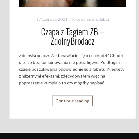
17 czerwca 2021
lokowanie produktu
Czapa z Tagiem ZB –
ZdolnyBrodacz
ZdolnyBrodacz? Zastanawiacie się o co chodzi? Chodzi
o to że bez kombinowania nie potrafię żyć. Po długim
czasie poszukiwania odpowiedniego alfabetu. Niestety
z mizernymi efektami, zdecydowałem więc na
poproszenie kumpla o to czy mógłby napisać
Continue reading