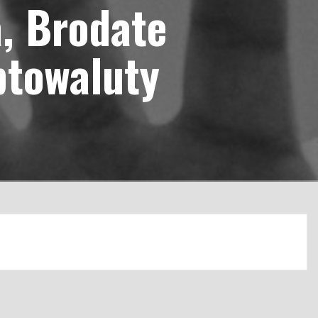
a, Brodate
ptowaluty