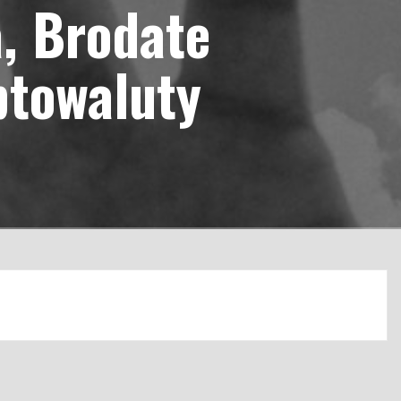
a, Brodate
ptowaluty