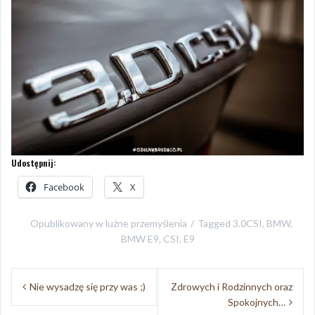
Udostępnij:
Facebook
X
Opublikowany w
luźne przemyślenia
Tagged
3.0CSI
,
BMW
,
BMW E9
,
CSI
,
E9
Nawigacja
Nie wysadzę się przy was ;)
Zdrowych i Rodzinnych oraz
wpisu
Spokojnych…