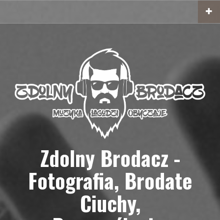
Przejdź
do
treści
Zdolny Brodacz -
Fotografia, Brodate
Ciuchy,