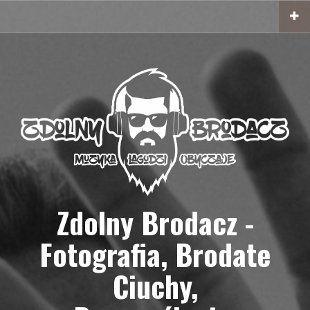
Przejdź
do
treści
Zdolny Brodacz -
Fotografia, Brodate
Ciuchy,