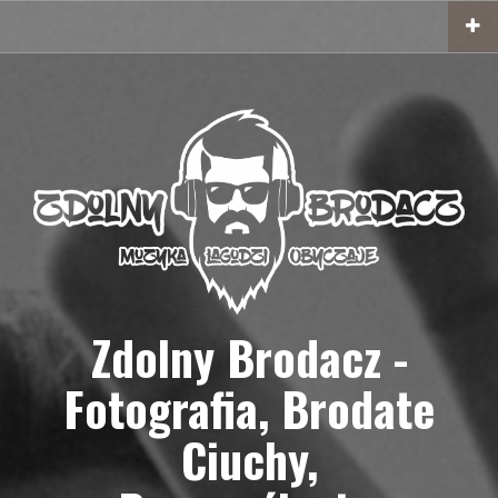
Przejdź
do
treści
Zdolny Brodacz -
Fotografia, Brodate
Ciuchy,