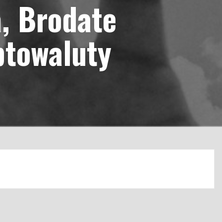
a, Brodate
ptowaluty