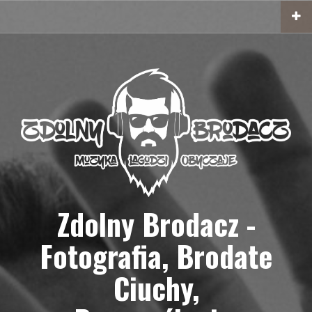
Przejdź
do
treści
Zdolny Brodacz -
Fotografia, Brodate
Ciuchy,