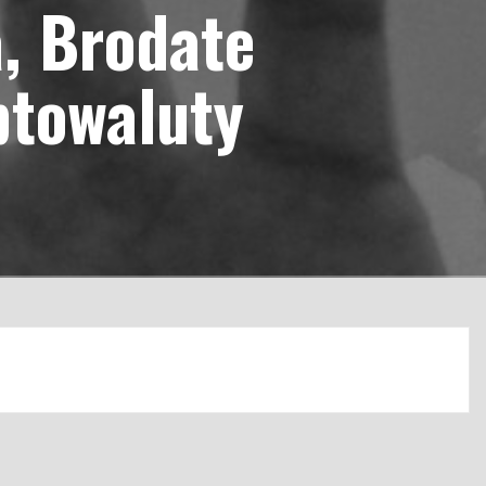
a, Brodate
ptowaluty