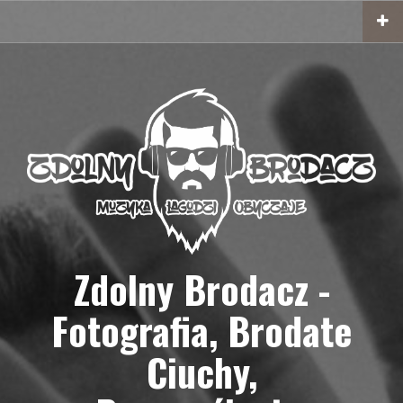
Przejdź
do
treści
Zdolny Brodacz -
Fotografia, Brodate
Ciuchy,