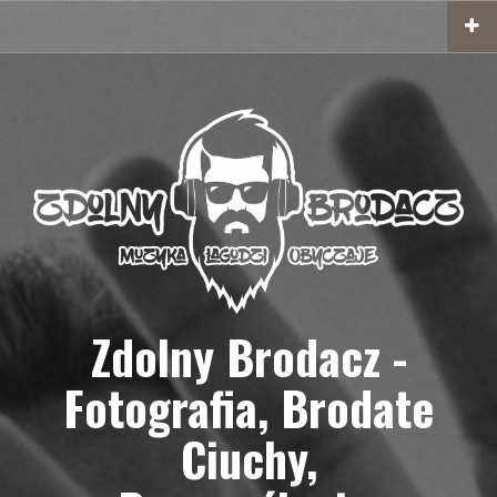
Przejdź
do
treści
Zdolny Brodacz -
Fotografia, Brodate
Ciuchy,