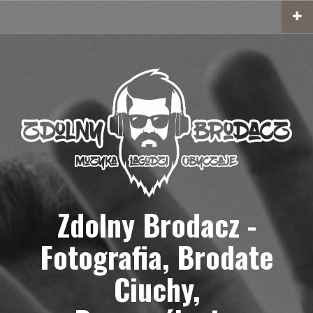
Przejdź
do
treści
Zdolny Brodacz -
Fotografia, Brodate
Ciuchy,