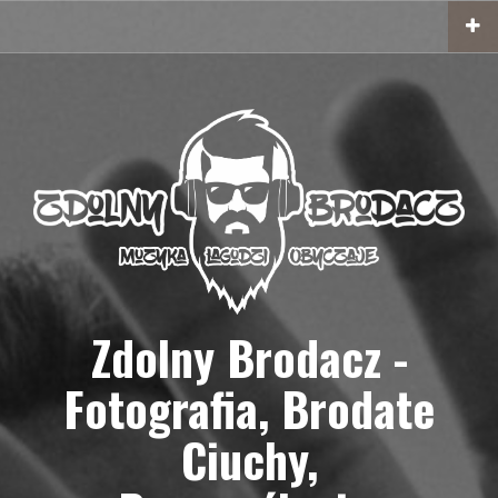
Przejdź
do
treści
Zdolny Brodacz -
Fotografia, Brodate
Ciuchy,