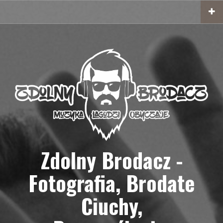
Przejdź
do
treści
Zdolny Brodacz -
Fotografia, Brodate
Ciuchy,