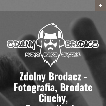
Przejdź
do
treści
Zdolny Brodacz -
Fotografia, Brodate
Ciuchy,