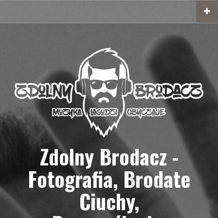
Przejdź
do
treści
Zdolny Brodacz -
Fotografia, Brodate
Ciuchy,