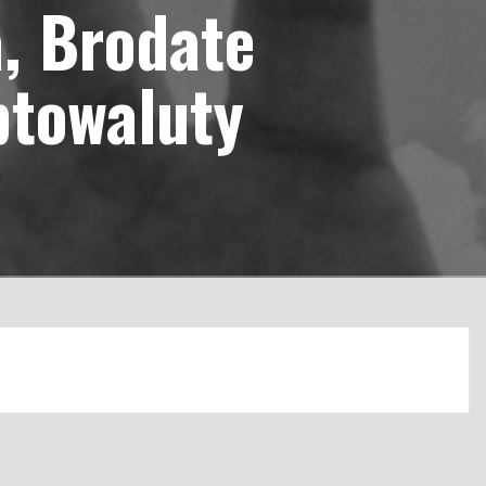
a, Brodate
ptowaluty