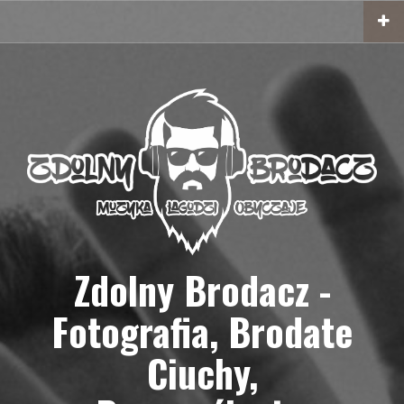
Przejdź
do
treści
Zdolny Brodacz -
Fotografia, Brodate
Ciuchy,