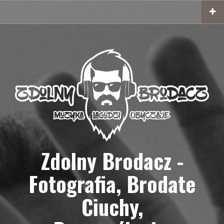
Przejdź
do
treści
Zdolny Brodacz -
Fotografia, Brodate
Ciuchy,