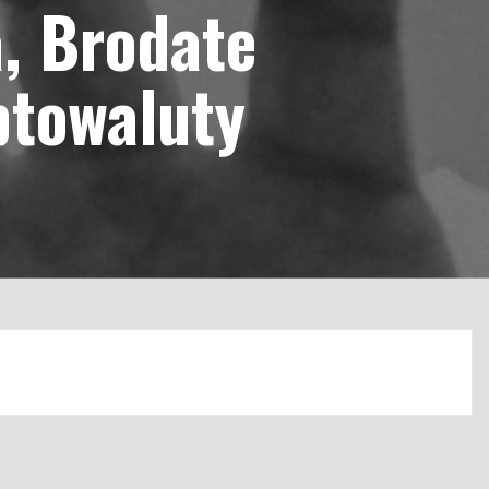
a, Brodate
ptowaluty