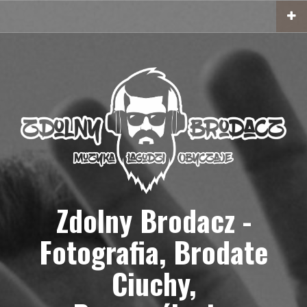
Przejdź
do
treści
Zdolny Brodacz -
Fotografia, Brodate
Ciuchy,