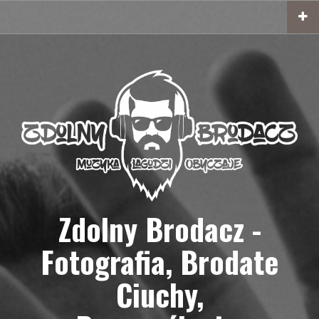
Przejdź
do
treści
Zdolny Brodacz -
Fotografia, Brodate
Ciuchy,