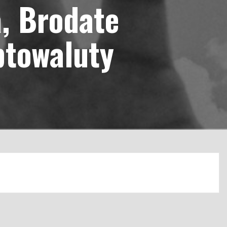
a, Brodate
ptowaluty