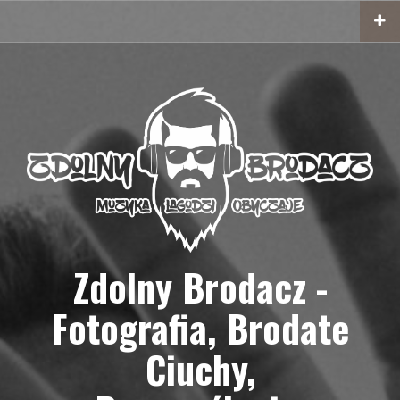
Przejdź
do
treści
Zdolny Brodacz -
Fotografia, Brodate
Ciuchy,