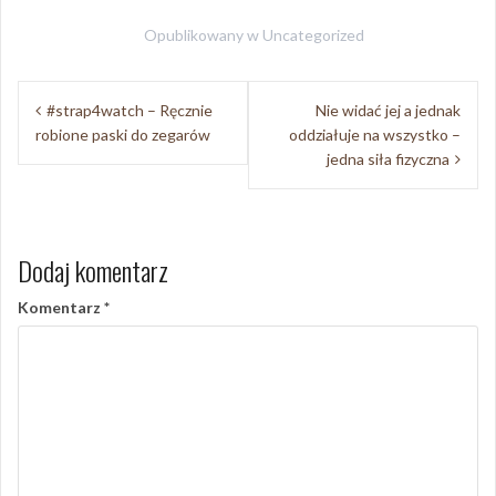
Opublikowany w
Uncategorized
Nawigacja
#strap4watch – Ręcznie
Nie widać jej a jednak
wpisu
robione paski do zegarów
oddziałuje na wszystko –
jedna siła fizyczna
Dodaj komentarz
Komentarz
*