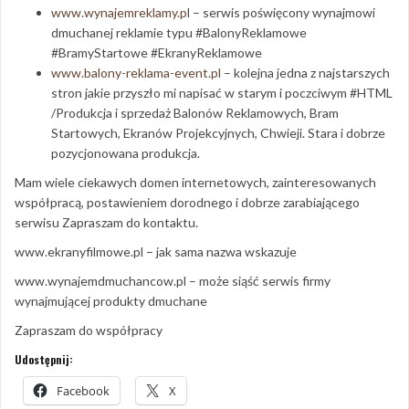
www.wynajemreklamy.p
l – serwis poświęcony wynajmowi
dmuchanej reklamie typu #BalonyReklamowe
#BramyStartowe #EkranyReklamowe
www.balony-reklama-event.pl
– kolejna jedna z najstarszych
stron jakie przyszło mi napisać w starym i poczciwym #HTML
/Produkcja i sprzedaż Balonów Reklamowych, Bram
Startowych, Ekranów Projekcyjnych, Chwieji. Stara i dobrze
pozycjonowana produkcja.
Mam wiele ciekawych domen internetowych, zainteresowanych
współpracą, postawieniem dorodnego i dobrze zarabiającego
serwisu Zapraszam do kontaktu.
www.ekranyfilmowe.pl – jak sama nazwa wskazuje
www.wynajemdmuchancow.pl – może siąść serwis firmy
wynajmującej produkty dmuchane
Zapraszam do współpracy
Udostępnij:
Facebook
X