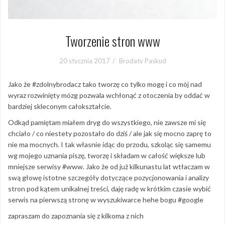
Tworzenie stron www
20 stycznia 2017
Brodaty Paskud
Jako że #zdolnybrodacz tako tworzę co tylko mogę i co mój nad
wyraz rozwinięty mózg pozwala wchłonąć z otoczenia by oddać w
bardziej skleconym całokształcie.
Odkąd pamiętam miałem dryg do wszystkiego, nie zawsze mi się
chciało / co niestety pozostało do dziś / ale jak się mocno zaprę to
nie ma mocnych. I tak własnie idąc do przodu, szkoląc się samemu
wg mojego uznania piszę, tworzę i składam w całość większe lub
mniejsze serwisy #www. Jako że od już kilkunastu lat wtłaczam w
swą głowę istotne szczegóły dotyczące pozycjonowania i analizy
stron pod kątem unikalnej treści, daję radę w krótkim czasie wybić
serwis na pierwszą stronę w wyszukiwarce hehe bogu #google
zapraszam do zapoznania się z kilkoma z nich