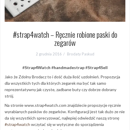
#strap4watch – Ręcznie robione paski do
zegarów
2 grudnia 2016
Brodaty Paskud
#
Strap4Watch
#
handmadestrap
#
Strap4Sell
Jako że Zdolny Brodacz to i dość duża ilość uzdolnień. Propozycja
dla wszystkich tych dla których zegarek ma być tak samo
reprezentatywny jak czyste, zadbane buty czy dobrze dobrany
strój.
Na stronie www.strap4watch.com znajdziecie propozycje ręcznie
wyrabianych pasków do zegarków. Konfiguracji jest tak dużo ze nie
da się wszystkich sprecyzować, najlepiej odwiedzić naszą stronę
#strap4watch
wczytać się w wytyczne do sporządzenia