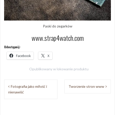
Paski do zegarków
www.strap4watch.com
Udostępnij:
Facebook
X
Opublikowany w
lokowanie produktu
Nawigacja
Fotografia jako miłość i
Tworzenie stron www
wpisu
nienawiść