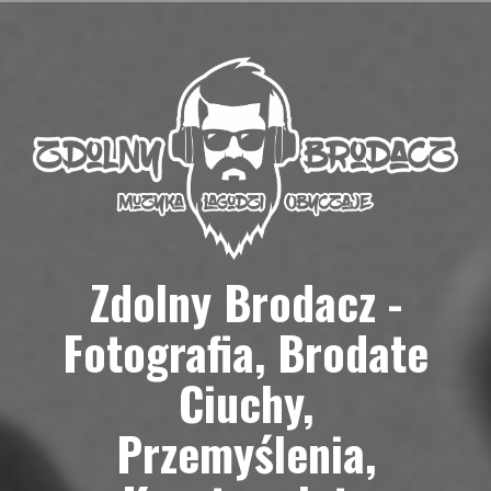
Przejdź
do
treści
Zdolny Brodacz -
Fotografia, Brodate
Ciuchy,
Przemyślenia,