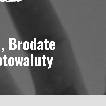
a, Brodate
ptowaluty