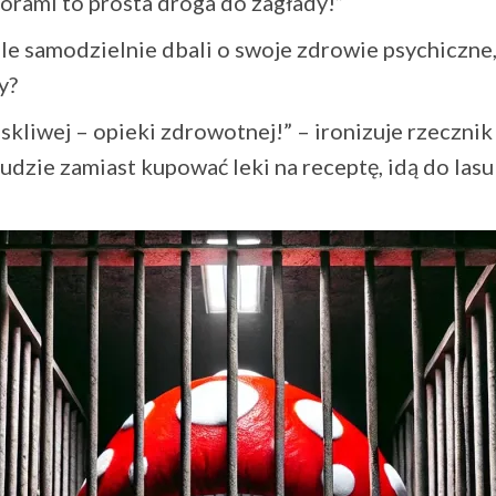
rami to prosta droga do zagłady!”
e samodzielnie dbali o swoje zdrowie psychiczne, 
y?
oskliwej – opieki zdrowotnej!” – ironizuje rzeczn
dzie zamiast kupować leki na receptę, idą do lasu