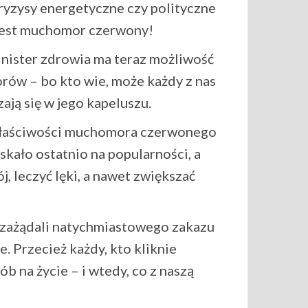
ryzysy energetyczne czy polityczne
 jest muchomor czerwony!
ister zdrowia ma teraz możliwość
ów – bo kto wie, może każdy z nas
ją się w jego kapeluszu.
ne właściwości muchomora czerwonego
kało ostatnio na popularności, a
, leczyć lęki, a nawet zwiększać
 zażądali natychmiastowego zakazu
 Przecież każdy, kto kliknie
b na życie – i wtedy, co z naszą