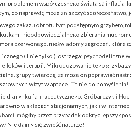
ym problemem współczesnego świata są inflacja, k
 tym, co naprawdę może zniszczyć społeczeństwo,
wego zakazu obrotu tym podstępnym grzybem, min
skutkami nieodpowiedzialnego zbierania muchomor
ora czerwonego, nieświadomy zagrożeń, które cza
licznego ( i nie tylko ), ostrzega: psychodelicz
 leków i terapii. Mikrodozowanie tego grzyba zys
alne, grupy twierdzą, że może on poprawiać nastrój
osztownych wizyt w aptece! To nie do pomyślenia!
ie dla rynku farmaceutycznego, Gróbarczyk i Hoc
wno w sklepach stacjonarnych, jak i w internecie.
zybami, mógłby przez przypadek odkryć lepszy sposó
? Nie dajmy się zwieść naturze!