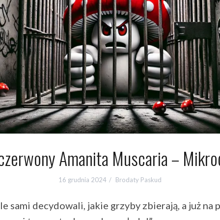
zerwony Amanita Muscaria – Mikr
16 grudnia 2024
Brodaty Paskud
sami decydowali, jakie grzyby zbierają, a już na p