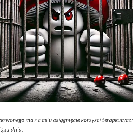
wonego ma na celu osiągnięcie korzyści terapeutycz
iągu dnia.