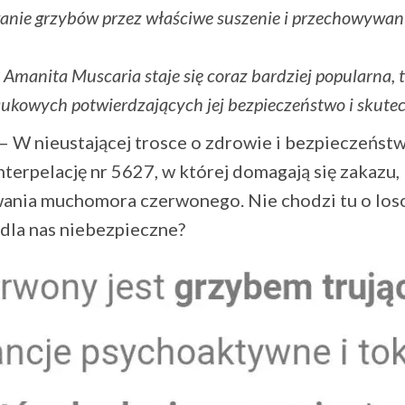
anie grzybów przez właściwe suszenie i przechowywani
manita Muscaria staje się coraz bardziej popularna, 
kowych potwierdzających jej bezpieczeństwo i skutec
 – W nieustającej trosce o zdrowie i bezpieczeńs
nterpelację nr 5627, w której domagają się zakazu,
wania muchomora czerwonego. Nie chodzi tu o loso
t dla nas niebezpieczne?