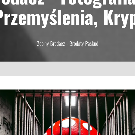
Przemyślenia, Kry
Zdolny Brodacz - Brodaty Paskud