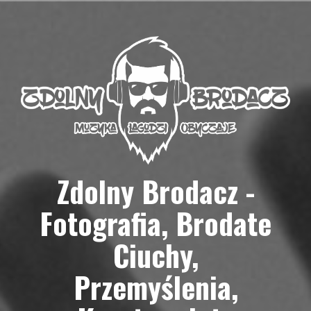
Przejdź
do
treści
Zdolny Brodacz -
Fotografia, Brodate
Ciuchy,
Przemyślenia,